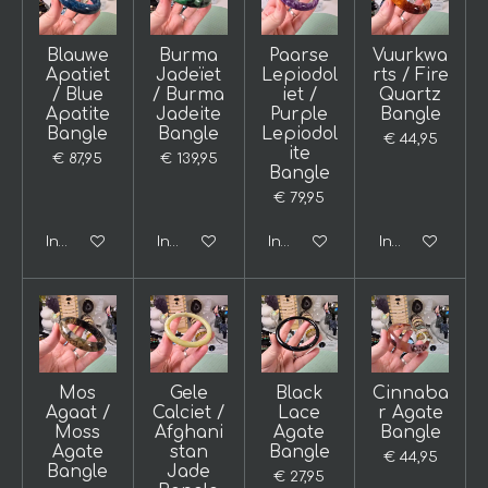
Blauwe
Burma
Paarse
Vuurkwa
Apatiet
Jadeïet
Lepiodol
rts / Fire
/ Blue
/ Burma
iet /
Quartz
Apatite
Jadeite
Purple
Bangle
Bangle
Bangle
Lepiodol
€ 44,95
ite
€ 87,95
€ 139,95
Bangle
€ 79,95
In winkelwagen
In winkelwagen
In winkelwagen
In winkelwage
Mos
Gele
Black
Cinnaba
Agaat /
Calciet /
Lace
r Agate
Moss
Afghani
Agate
Bangle
Agate
stan
Bangle
€ 44,95
Bangle
Jade
€ 27,95