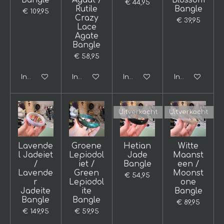
Bangle
Agaat /
Blossom
€ 44,95
Rutile
Bangle
€ 109,95
Crazy
€ 39,95
Lace
Agate
Bangle
€ 58,95
In winkelwagen
In winkelwagen
In winkelwagen
In winkelwage
Uitverkocht
Uitverkocht
Lavende
Groene
Hetian
Witte
l Jadeiet
Lepiodol
Jade
Maanst
/
iet /
Bangle
een /
Lavende
Green
Moonst
€ 54,95
r
Lepiodol
one
Jadeite
ite
Bangle
Bangle
Bangle
€ 89,95
€ 149,95
€ 59,95