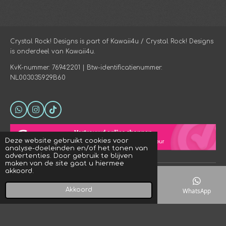
Crystal Rock! Designs is part of Kawaii4u / Crystal Rock! Designs
is onderdeel van Kawaii4u.
KvK-nummer: 76942201 | Btw-identificatienummer:
NL003035929B60
W
I
T
h
n
i
a
s
k
t
t
T
Deze website gebruikt cookies voor
s
a
o
analyse-doeleinden en/of het tonen van
A
g
k
advertenties. Door gebruik te blijven
p
r
maken van de site gaat u hiermee
p
a
akkoord.
© 2023 - 2026 Crystal Rock! Designs
m
Powered by
JouwWeb
Akkoord
E-mailadres
Telefoonnummer
Kaart
WhatsApp