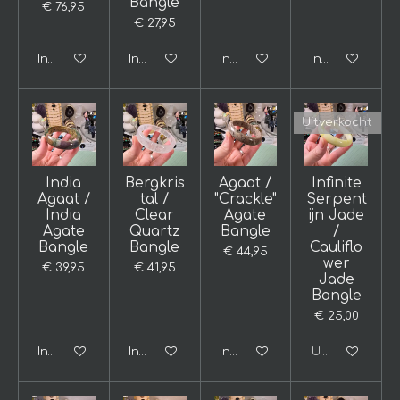
Bangle
€ 76,95
€ 27,95
In winkelwagen
In winkelwagen
In winkelwagen
In winkelwage
Uitverkocht
India
Bergkris
Agaat /
Infinite
Agaat /
tal /
"Crackle"
Serpent
India
Clear
Agate
ijn Jade
Agate
Quartz
Bangle
/
Bangle
Bangle
Cauliflo
€ 44,95
wer
€ 39,95
€ 41,95
Jade
Bangle
€ 25,00
In winkelwagen
In winkelwagen
In winkelwagen
Uitverkocht