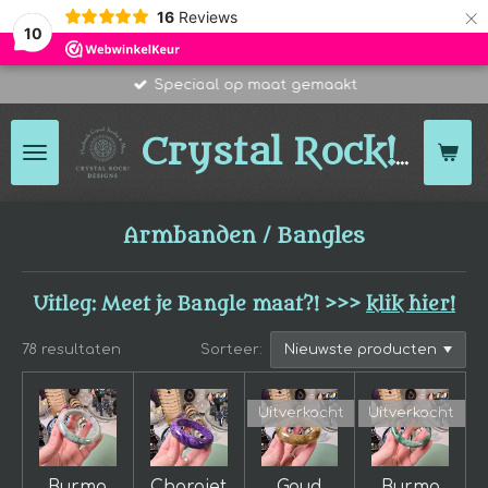
×
16
Reviews
10
Speciaal op maat gemaakt
Des
Crystal Rock!
Armbanden / Bangles
Uitleg: Meet je Bangle maat?! >>>
klik hier!
78 resultaten
Sorteer:
Uitverkocht
Uitverkocht
Burma
Charoiet
Goud
Burma