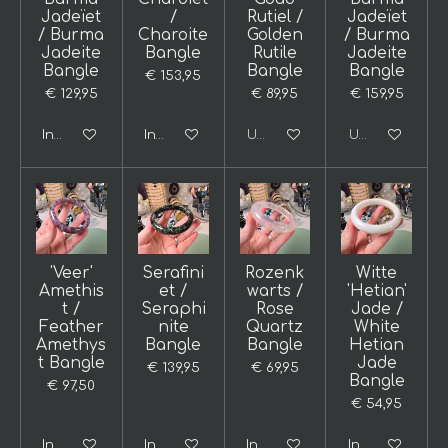
Jadeïet
/
Rutiel /
Jadeïet
/ Burma
Charoite
Golden
/ Burma
Jadeite
Bangle
Rutile
Jadeite
Bangle
Bangle
Bangle
€ 153,95
€ 129,95
€ 89,95
€ 159,95
In winkelwagen
In winkelwagen
Uitverkocht
Uitverkocht
'Veer'
Serafini
Rozenk
Witte
Amethis
et /
warts /
'Hetian'
t /
Seraphi
Rose
Jade /
Feather
nite
Quartz
White
Amethys
Bangle
Bangle
Hetian
t Bangle
Jade
€ 139,95
€ 69,95
Bangle
€ 97,50
€ 54,95
In winkelwagen
In winkelwagen
In winkelwagen
In winkelwage