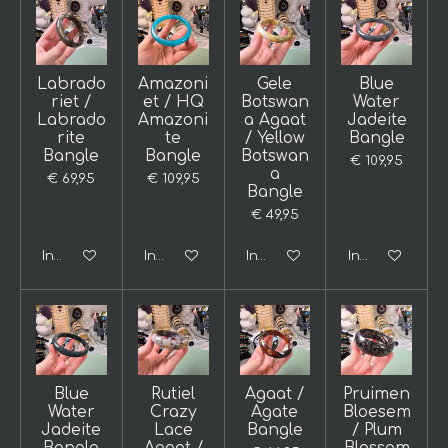
Labrado
Amazoni
Gele
Blue
riet /
et / HQ
Botswan
Water
Labrado
Amazoni
a Agaat
Jadeite
rite
te
/ Yellow
Bangle
Bangle
Bangle
Botswan
€ 109,95
a
€ 69,95
€ 109,95
Bangle
€ 49,95
In winkelwagen
In winkelwagen
In winkelwagen
In winkelwage
Blue
Rutiel
Agaat /
Pruimen
Water
Crazy
Agate
Bloesem
Jadeite
Lace
Bangle
/ Plum