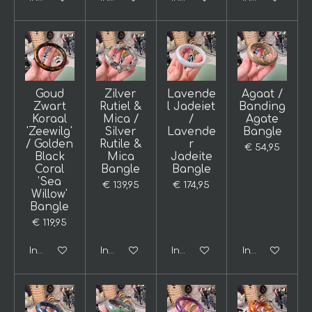
Goud
Zilver
Lavende
Agaat /
Zwart
Rutiel &
l Jadeiet
Banding
Koraal
Mica /
/
Agate
'Zeewilg'
Silver
Lavende
Bangle
/ Golden
Rutile &
r
€ 54,95
Black
Mica
Jadeite
Coral
Bangle
Bangle
'Sea
€ 139,95
€ 174,95
Willow'
Bangle
€ 119,95
In winkelwagen
In winkelwagen
In winkelwagen
In winkelwage