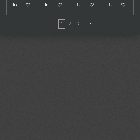
In winkelwagen
In winkelwagen
Uitverkocht
Uitverkocht
1
2
3