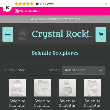
×
16
Reviews
10
Mooie kwaliteit edelstenen
Des
Crystal Rock!
Selenite Sculptures
11 resultaten
Sorteer:
Selenite
Selenite
Selenite
Selenite
Sculptur
Sculptur
Sculptur
Sculptur