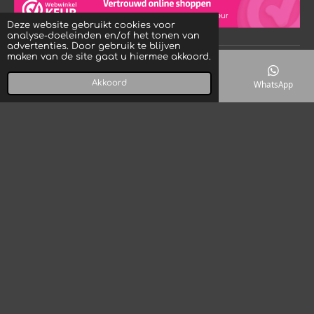
t
t
T
s
a
o
Deze website gebruikt cookies voor
A
g
k
analyse-doeleinden en/of het tonen van
p
r
advertenties. Door gebruik te blijven
p
a
maken van de site gaat u hiermee akkoord.
© 2023 - 2026 Crystal Rock! Designs
m
Powered by
JouwWeb
Akkoord
E-mailadres
Telefoonnummer
Kaart
WhatsApp