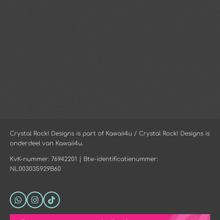
Crystal Rock! Designs is part of Kawaii4u / Crystal Rock! Designs is
onderdeel van Kawaii4u.
KvK-nummer: 76942201 | Btw-identificatienummer:
NL003035929B60
W
I
T
h
n
i
a
s
k