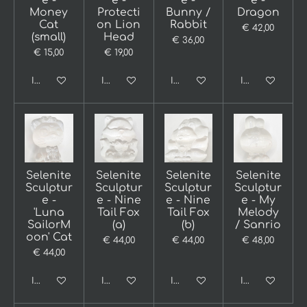
e -
e -
e -
e -
Money
Protecti
Bunny /
Dragon
Cat
on Lion
Rabbit
€ 42,00
(small)
Head
€ 36,00
€ 15,00
€ 19,00
In winkelwagen
In winkelwagen
In winkelwagen
In winkelwage
Selenite
Selenite
Selenite
Selenite
Sculptur
Sculptur
Sculptur
Sculptur
e -
e - Nine
e - Nine
e - My
'Luna
Tail Fox
Tail Fox
Melody
SailorM
(a)
(b)
/ Sanrio
oon' Cat
€ 44,00
€ 44,00
€ 48,00
€ 44,00
In winkelwagen
In winkelwagen
In winkelwagen
In winkelwage