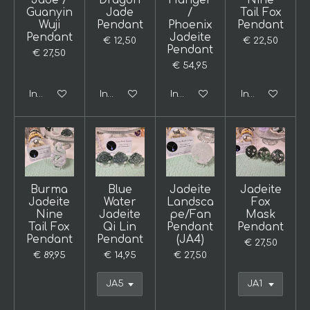
Jade /
Dragon
Hanger
Nine
Guanyin
Jade
/
Tail Fox
Wuji
Pendant
Phoenix
Pendant
Pendant
Jadeite
€ 12,50
€ 22,50
Pendant
€ 27,50
€ 54,95
In winkelwagen
In winkelwagen
In winkelwagen
In winkelwage
Burma
Blue
Jadeite
Jadeite
Jadeite
Water
Landsca
Fox
Nine
Jadeite
pe/Fan
Mask
Tail Fox
Qi Lin
Pendant
Pendant
Pendant
Pendant
(JA4)
€ 27,50
€ 89,95
€ 14,95
€ 27,50