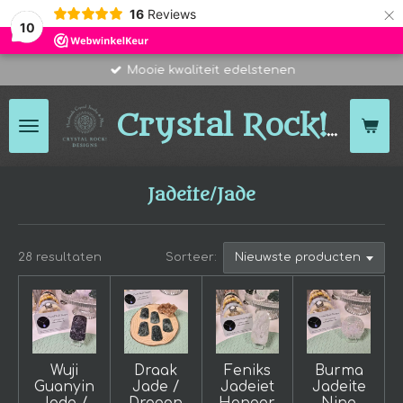
×
16
Reviews
10
Mooie kwaliteit edelstenen
Des
Crystal Rock!
Jadeite/Jade
28 resultaten
Sorteer:
Wuji
Draak
Feniks
Burma
Guanyin
Jade /
Jadeiet
Jadeite