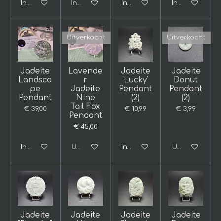
In winkelwagen
In winkelwagen
In winkelwagen
In winkelwage
Uitverkocht
Uitverkocht
Jadeite
Lavende
Jadeite
Jadeite
Landsca
r
'Lucky'
Donut
pe
Jadeite
Pendant
Pendant
Pendant
Nine
(2)
(2)
Tail Fox
€ 39,00
€ 10,99
€ 3,99
Pendant
€ 45,00
In winkelwagen
Uitverkocht
In winkelwagen
Uitverkocht
Jadeite
Jadeite
Jadeite
Jadeite