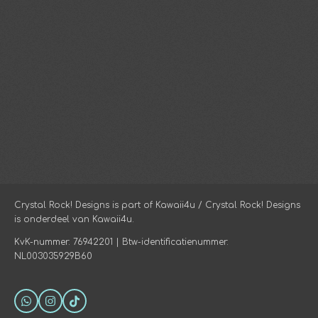
Crystal Rock! Designs is part of Kawaii4u / Crystal Rock! Designs
is onderdeel van Kawaii4u.
KvK-nummer: 76942201 | Btw-identificatienummer:
NL003035929B60
W
I
T
h
n
i