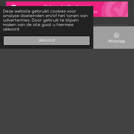
a
s
k
t
t
T
Deze website gebruikt cookies voor
s
a
o
analyse-doeleinden en/of het tonen van
A
g
k
advertenties. Door gebruik te blijven
p
r
maken van de site gaat u hiermee
p
a
akkoord.
© 2023 - 2026 Crystal Rock! Designs
m
Powered by
JouwWeb
Akkoord
E-mailadres
Telefoonnummer
Kaart
WhatsApp