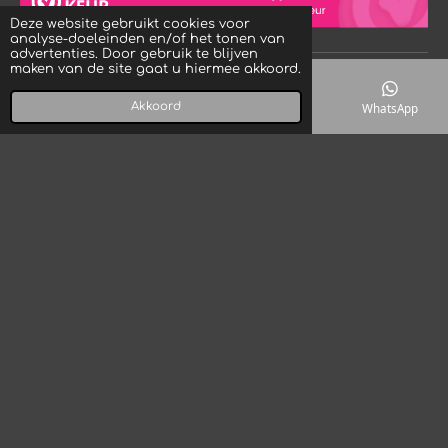
s
a
o
Deze website gebruikt cookies voor
A
g
k
analyse-doeleinden en/of het tonen van
p
r
advertenties. Door gebruik te blijven
p
a
maken van de site gaat u hiermee akkoord.
© 2023 - 2026 Crystal Rock! Designs
m
Powered by
JouwWeb
Akkoord
E-mailadres
Telefoonnummer
Kaart
WhatsApp