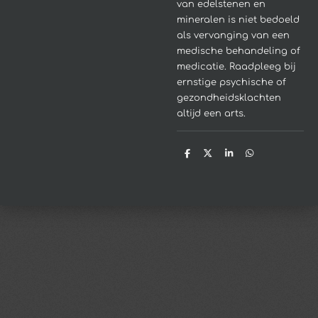
van edelstenen en
mineralen is niet bedoeld
als vervanging van een
medische behandeling of
medicatie. Raadpleeg bij
ernstige psychische of
gezondheidsklachten
altijd een arts.
D
D
S
D
e
e
h
e
l
e
a
l
e
l
r
e
n
e
n