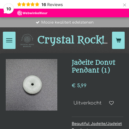
×
16
Reviews
10
Mooie kwaliteit edelstenen
Des
Crystal Rock!
Jadeite Donut
Pendant (1)
€ 5,99
Uitverkocht
Beautiful Jadeite/Jadeïet