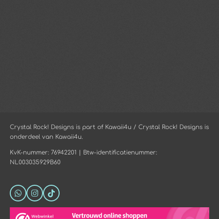
Crystal Rock! Designs is part of Kawaii4u / Crystal Rock! Designs is
onderdeel van Kawaii4u.
KvK-nummer: 76942201 | Btw-identificatienummer:
NL003035929B60
W
I
T
h
n
i
a
s
k
t
t
T