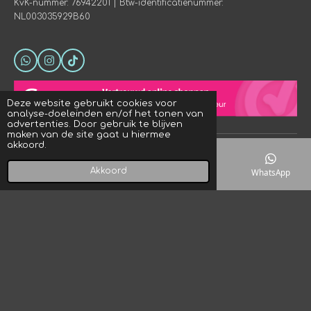
KvK-nummer: 76942201 | Btw-identificatienummer:
NL003035929B60
W
I
T
h
n
i
a
s
k
t
t
T
Deze website gebruikt cookies voor
s
a
o
analyse-doeleinden en/of het tonen van
A
g
k
advertenties. Door gebruik te blijven
p
r
maken van de site gaat u hiermee
p
a
akkoord.
© 2023 - 2026 Crystal Rock! Designs
m
Powered by
JouwWeb
Akkoord
E-mailadres
Telefoonnummer
Kaart
WhatsApp