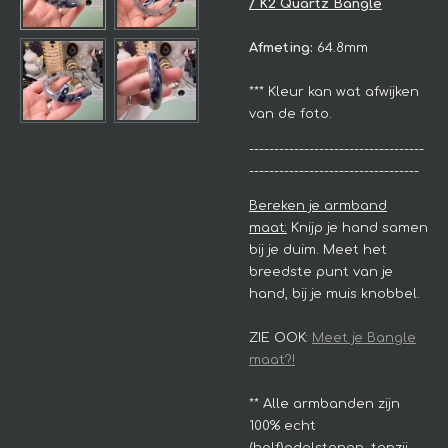
/ K2 Quartz Bangle
Afmeting:
64.8mm
*** Kleur kan wat afwijken
van de foto.
-----------------------------------
----------------------------------
Bereken je armband
maat:
Knijp je hand samen
bij je duim. Meet het
breedste punt van je
hand, bij je muis knobbel.
ZIE OOK:
Meet je Bangle
maat?!
**
Alle armbanden zijn
100% echt
(half)edelstenen, tenzij