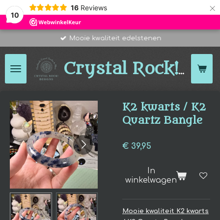
×
16
Reviews
10
Mooie kwaliteit edelstenen
Des
Crystal Rock!
K2 kwarts / K2
Quartz Bangle
€ 39,95
In
winkelwagen
Mooie kwaliteit
K2 kwarts