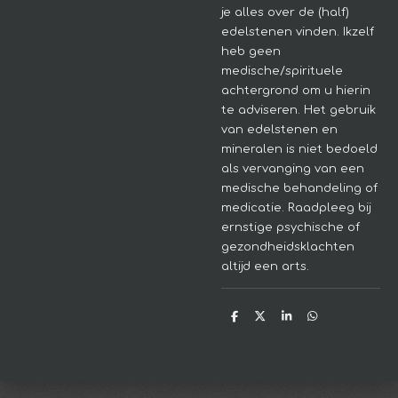
je alles over de (half)
edelstenen vinden. Ikzelf
heb geen
medische/spirituele
achtergrond om u hierin
te adviseren.
Het gebruik
van edelstenen en
mineralen is niet bedoeld
als vervanging van een
medische behandeling of
medicatie. Raadpleeg bij
ernstige psychische of
gezondheidsklachten
altijd een arts.
D
D
S
D
e
e
h
e
l
e
a
l
e
l
r
e
n
e
n