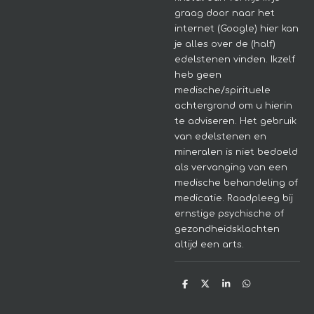
graag door naar het
internet (Google) hier kan
je alles over de (half)
edelstenen vinden. Ikzelf
heb geen
medische/spirituele
achtergrond om u hierin
te adviseren.
Het gebruik
van edelstenen en
mineralen is niet bedoeld
als vervanging van een
medische behandeling of
medicatie. Raadpleeg bij
ernstige psychische of
gezondheidsklachten
altijd een arts.
D
D
S
D
e
e
h
e
l
e
a
l