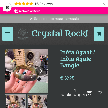
×
16
Reviews
10
Speciaal op maat gemaakt
Des
Crystal Rock!
India Agaat /
India Agate
Bangle
€ 39,95
In
winkelwagen