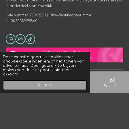
Crystal Rock! Designs is part of Kawaii4u / Crystal Rock! Designs
is onderdeel van Kawaii4u.
KvK-nummer: 76942201 | Btw-identificatienummer:
NL003035929B60
W
I
T
h
n
i
a
s
k
t
t
T
Deze website gebruikt cookies voor
s
a
o
analyse-doeleinden en/of het tonen van
A
g
k
advertenties. Door gebruik te blijven
p
r
maken van de site gaat u hiermee
p
a
akkoord.
© 2023 - 2026 Crystal Rock! Designs
m
Powered by
JouwWeb
Akkoord
E-mailadres
Telefoonnummer
Kaart
WhatsApp