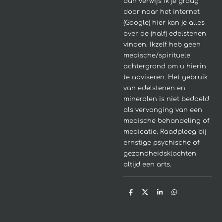
dan verwijs ik je graag
door naar het internet
(Google) hier kan je alles
over de (half) edelstenen
vinden. Ikzelf heb geen
medische/spirituele
achtergrond om u hierin
te adviseren.
Het gebruik
van edelstenen en
mineralen is niet bedoeld
als vervanging van een
medische behandeling of
medicatie. Raadpleeg bij
ernstige psychische of
gezondheidsklachten
altijd een arts.
D
D
S
D
e
e
h
e
l
e
a
l
e
l
r
e
n
e
n