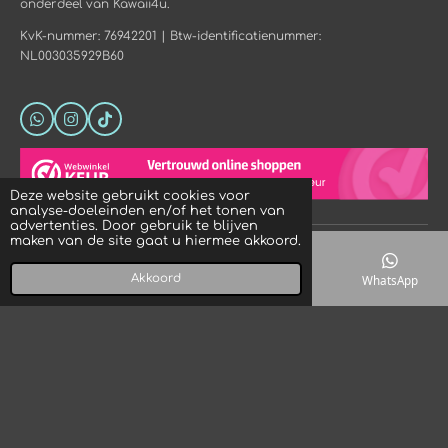
onderdeel van Kawaii4u.
KvK-nummer: 76942201 | Btw-identificatienummer:
NL003035929B60
W
I
T
h
n
i
a
s
k
t
t
T
s
a
o
Deze website gebruikt cookies voor
A
g
k
analyse-doeleinden en/of het tonen van
p
r
advertenties. Door gebruik te blijven
p
a
maken van de site gaat u hiermee akkoord.
© 2023 - 2026 Crystal Rock! Designs
m
Powered by
JouwWeb
Akkoord
E-mailadres
Telefoonnummer
Kaart
WhatsApp