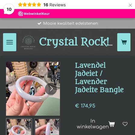
×
16
Reviews
10
Mooie kwaliteit edelstenen
Des
Crystal Rock!
Lavendel
Jadeiet /
Lavender
Jadeite Bangle
€ 174,95
In
winkelwagen