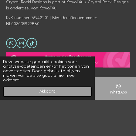
Crystal Rock! Designs is part of Kawaii4u / Crystal Rock! Designs
is onderdeel van Kawaii4u.
KvK-nummer: 76942201 | Btw-identificatienummer:
NL003035929B60
W
I
T
h
n
i
a
s
k
t
t
T
Deze website gebruikt cookies voor
s
a
o
analyse-doeleinden en/of het tonen van
A
g
k
advertenties. Door gebruik te blijven
p
r
maken van de site gaat u hiermee
p
a
akkoord.
© 2023 - 2026 Crystal Rock! Designs
m
Powered by
JouwWeb
Akkoord
E-mailadres
Telefoonnummer
Kaart
WhatsApp