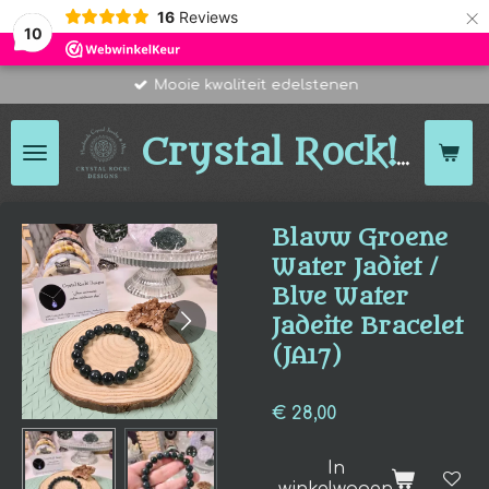
×
16
Reviews
10
Mooie kwaliteit edelstenen
Des
Crystal Rock!
Blauw Groene
Water Jadiet /
Blue Water
Jadeite Bracelet
(JA17)
€ 28,00
In