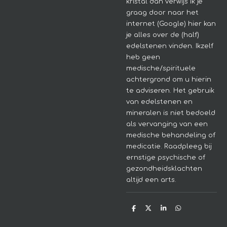
kristal dan verwijs ik je
graag door naar het
internet (Google) hier kan
je alles over de (half)
edelstenen vinden. Ikzelf
heb geen
medische/spirituele
achtergrond om u hierin
te adviseren.
Het gebruik
van edelstenen en
mineralen is niet bedoeld
als vervanging van een
medische behandeling of
medicatie. Raadpleeg bij
ernstige psychische of
gezondheidsklachten
altijd een arts.
D
D
S
D
e
e
h
e
l
e
a
l