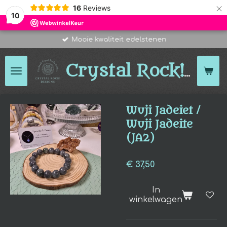
×
16
Reviews
10
Mooie kwaliteit edelstenen
Des
Crystal Rock!
Wuji Jadeiet /
Wuji Jadeite
(JA2)
€ 37,50
In
winkelwagen