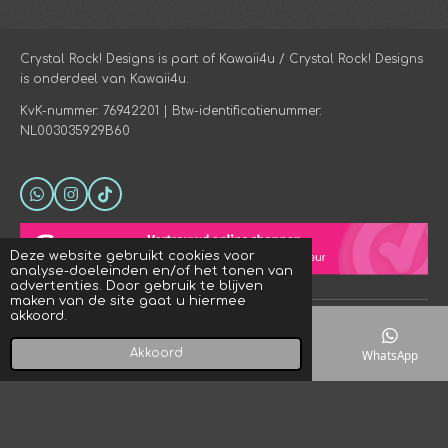
Crystal Rock! Designs is part of Kawaii4u / Crystal Rock! Designs
is onderdeel van Kawaii4u.
KvK-nummer: 76942201 | Btw-identificatienummer:
NL003035929B60
W
I
T
h
n
i
a
s
k
t
t
T
Deze website gebruikt cookies voor
s
a
o
analyse-doeleinden en/of het tonen van
A
g
k
advertenties. Door gebruik te blijven
p
r
maken van de site gaat u hiermee
p
a
akkoord.
© 2023 - 2026 Crystal Rock! Designs
m
Powered by
JouwWeb
Akkoord
E-mailadres
Telefoonnummer
Kaart
WhatsApp