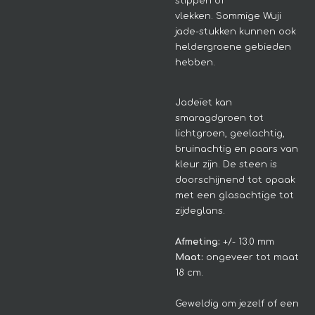
stippen of
vlekken.
Sommige Wuji
jade-stukken kunnen ook
heldergroene gebieden
hebben.
Jadeïet kan
smaragdgroen tot
lichtgroen, geelachtig,
bruinachtig en paars van
kleur zijn. De steen is
doorschijnend tot opaak
met een glasachtige tot
zijdeglans.
Afmeting:
+/- 13.0 mm
Maat:
ongeveer tot maat
18 cm.
Geweldig om jezelf of een