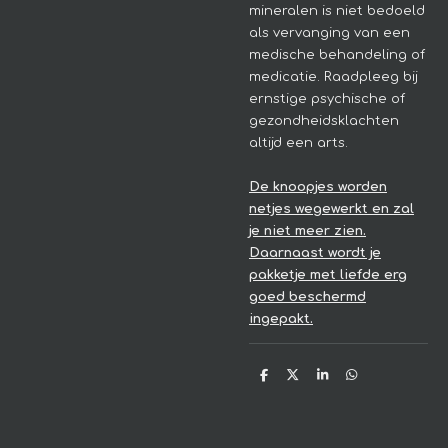
mineralen is niet bedoeld
als vervanging van een
medische behandeling of
medicatie. Raadpleeg bij
ernstige psychische of
gezondheidsklachten
altijd een arts.
De knoopjes worden
netjes wegewerkt en zal
je niet meer zien.
Daarnaast wordt je
pakketje met liefde erg
goed beschermd
ingepakt.
D
D
S
D
e
e
h
e
l
e
a
l
e
l
r
e
n
e
n