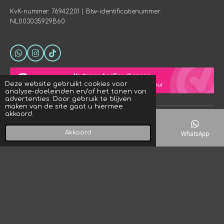
KvK-nummer: 76942201 | Btw-identificatienummer:
NL003035929B60
W
I
T
h
n
i
a
s
k
t
t
T
Deze website gebruikt cookies voor
s
a
o
analyse-doeleinden en/of het tonen van
A
g
k
advertenties. Door gebruik te blijven
p
r
maken van de site gaat u hiermee
p
a
akkoord.
© 2023 - 2026 Crystal Rock! Designs
m
Powered by
JouwWeb
Akkoord
E-mailadres
Telefoonnummer
Kaart
WhatsApp