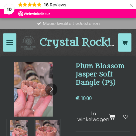
×
16
Reviews
10
Mooie kwaliteit edelstenen
Des
Crystal Rock!
Plum Blossom
Jasper Soft
Bangle (P3)
€ 10,00
In
winkelwagen