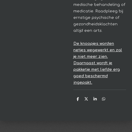
medische behandeling of
medicatie. Raadpleeg bij
ernstige psychische of
gezondheidsklachten
altijd een arts.
De knoopjes worden
netjes wegewerkt en zal
je niet meer zien.
Daarnaast wordt je
pakketje met liefde erg
goed beschermd
ingepakt.
D
D
S
D
e
e
h
e
l
e
a
l
e
l
r
e
n
e
n