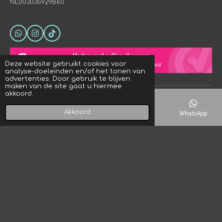
NL003035929B60
W
I
T
h
n
i
a
s
k
t
t
T
Deze website gebruikt cookies voor
s
a
o
analyse-doeleinden en/of het tonen van
A
g
k
advertenties. Door gebruik te blijven
p
r
maken van de site gaat u hiermee
p
a
akkoord.
© 2023 - 2026 Crystal Rock! Designs
m
Powered by
JouwWeb
Akkoord
E-mailadres
Telefoonnummer
Kaart
WhatsApp