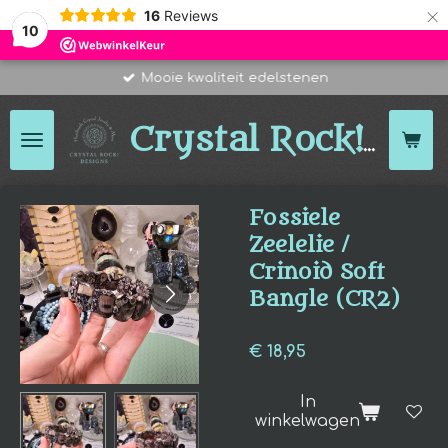
×
16
Reviews
10
Mooie kwaliteit edelstenen
Des
Crystal Rock!
Fossiele
Zeelelie /
Crinoid Soft
Bangle (CR2)
€ 18,95
In
winkelwagen