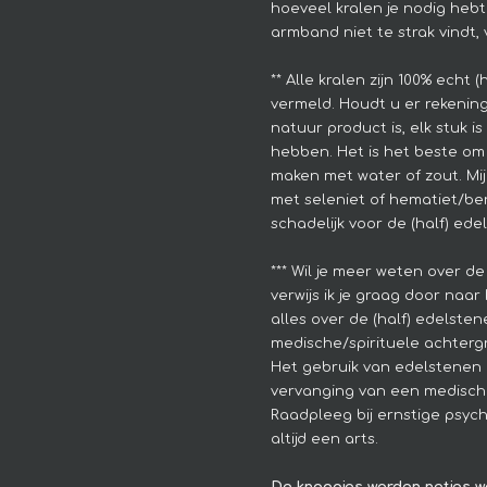
hoeveel kralen je nodig hebt
armband niet te strak vindt, 
**
Alle kralen zijn 100% echt 
vermeld. Houdt u er rekenin
natuur product is, elk stuk i
hebben.
Het is het beste om 
maken met water of zout. Mijn
met seleniet of hematiet/berg
schadelijk voor de (half) ede
*** Wil je meer weten over de
verwijs ik je graag door naar 
alles over de (half) edelsten
medische/spirituele achtergr
Het gebruik van edelstenen 
vervanging van een medisch
Raadpleeg bij ernstige psyc
altijd een arts.
De knoopjes worden netjes w