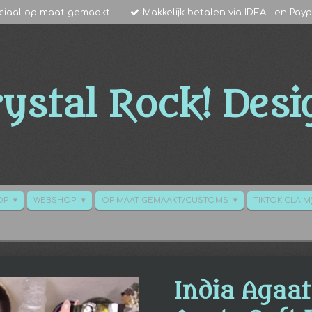
ciaal op maat gemaakt
Makkelijk betalen via IDEAL en Payp
ystal Rock!
Desi
HOP
WEBSHOP
OP MAAT GEMAAKT/CUSTOMS
TIKTOK CLAIM(
India Agaat