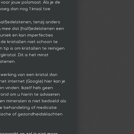
 voor jouw polsmaat. Als je de
voeg dan nog 1 kraal toe.
(half)edelstenen, tenzij anders
g mee dat (half)edelstenen een
s uniek en kan imperfecties
de kristallen niet schoon te
 tip is om kristallen te reinigen
kristal. Dit is het minst
lstenen.
 werking van een kristal dan
het internet (Google) hier kan je
en vinden. Ikzelf heb geen
ond om u hierin te adviseren.
en mineralen is niet bedoeld als
e behandeling of medicatie.
hische of gezondheidsklachten
egewerkt en zal je niet meer