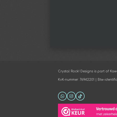
Crystal Rock! Designs is part of Kaw
KvK-nummer: 76942201 | Btw-identi
W
I
T
h
n
i
a
s
k
t
t
T
s
a
o