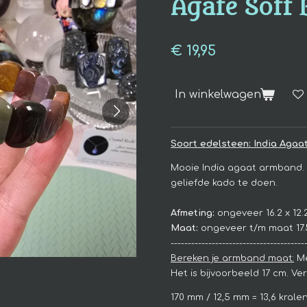
Agate Soft 
€ 19,95
In winkelwagen
Soort edelsteen: India Agaat
Mooie India agaat armband.
geliefde kado te doen.
Afmeting:
ongeveer 16.2 x 12
Maat:
ongeveer t/m maat 17.
---------------------------------------
Bereken je armband maat:
Me
Het is bijvoorbeeld 17 cm. V
170 mm / 12,5 mm = 13,6 krale