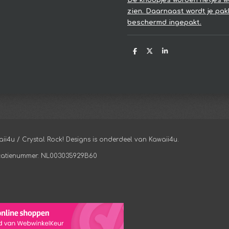
zien. Daarnaast wordt je pak
beschermd ingepakt.
D
D
S
e
e
h
l
e
a
e
l
r
n
e
aii4u / Crystal Rock! Designs is onderdeel van Kawaii4u.
ficatienummer: NL003035929B60