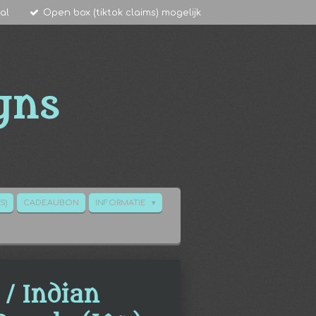
al
Open box (tiktok claims) mogelijk
gns
S)
CADEAUBON
INFORMATIE
 / Indian