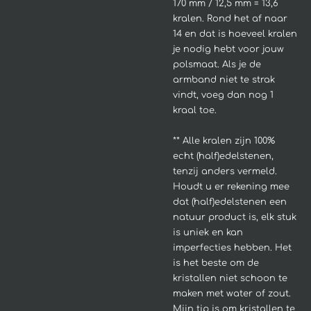
170 mm / 12,5 mm = 13,6
kralen. Rond het af naar
14 en dat is hoeveel kralen
je nodig hebt voor jouw
polsmaat. Als je de
armband niet te strak
vindt, voeg dan nog 1
kraal toe.
**
Alle kralen zijn 100%
echt (half)edelstenen,
tenzij anders vermeld.
Houdt u er rekening mee
dat (half)edelstenen een
natuur product is, elk stuk
is uniek en kan
imperfecties hebben.
Het
is het beste om de
kristallen niet schoon te
maken met water of zout.
Mijn tip is om kristallen te