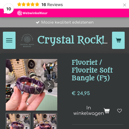
×
16
Reviews
10
Mooie kwaliteit edelstenen
Des
Crystal Rock!
Fluoriet /
Fluorite Soft
Bangle (F3)
€ 24,95
In
winkelwagen