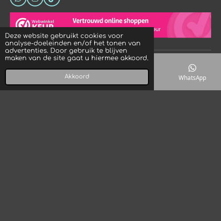
W
I
T
h
n
i
a
s
k
t
t
T
s
a
o
Deze website gebruikt cookies voor
A
g
k
analyse-doeleinden en/of het tonen van
p
r
advertenties. Door gebruik te blijven
p
a
maken van de site gaat u hiermee akkoord.
© 2023 - 2026 Crystal Rock! Designs
m
Powered by
JouwWeb
Akkoord
E-mailadres
Telefoonnummer
Kaart
WhatsApp