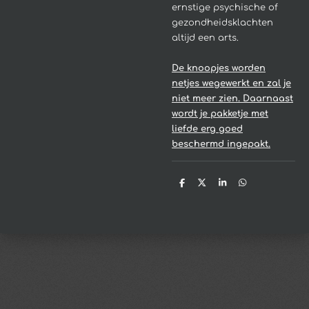
ernstige psychische of
gezondheidsklachten
altijd een arts.
De knoopjes worden
netjes wegewerkt en zal je
niet meer zien. Daarnaast
wordt je pakketje met
liefde erg goed
beschermd ingepakt.
D
D
S
D
e
e
h
e
l
e
a
l
e
l
r
e
n
e
n