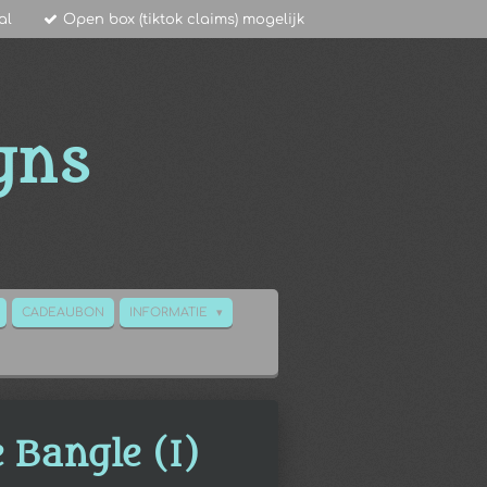
al
Open box (tiktok claims) mogelijk
gns
CADEAUBON
INFORMATIE
 Bangle (I)