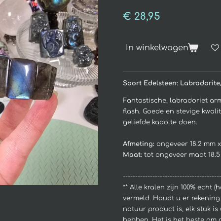
€ 28,95
In winkelwagen
Soort Edelsteen: Labradorite
Fantastische, labradoriet a
flash. Goede en stevige kwalit
geliefde kado te doen.
Afmeting:
ongeveer 18.2 mm x 
Maat:
tot ongeveer maat 18.
---------------------------------------
**
Alle kralen zijn 100% echt (
vermeld. Houdt u er rekening
natuur product is, elk stuk is
hebben.
Het is het beste om d