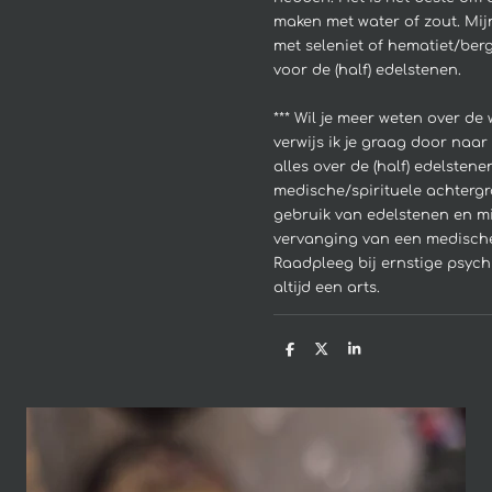
maken met water of zout. Mijn 
met seleniet of hematiet/bergk
voor de (half) edelstenen.
*** Wil je meer weten over de
verwijs ik je graag door naar 
alles over de (half) edelstene
medische/spirituele achtergr
gebruik van edelstenen en mi
vervanging van een medische
Raadpleeg bij ernstige psyc
altijd een arts.
D
D
S
e
e
h
l
e
a
e
l
r
n
e