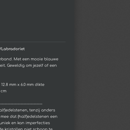
/Labradoriet
rmband. Met een mooie blauwe
eit. Geweldig om jezelf of een
12.8 mm x 6.0 mm dikte
5 cm
------------------------------
half)edelstenen, tenzij anders
 mee dat (half)edelstenen een
 uniek en kan imperfecties
e kristallen niet schoon te