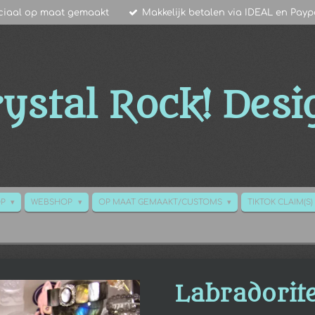
ciaal op maat gemaakt
Makkelijk betalen via IDEAL en Payp
ystal Rock!
Desi
OP
WEBSHOP
OP MAAT GEMAAKT/CUSTOMS
TIKTOK CLAIM(S)
Labradorite