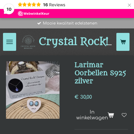
×
16
Reviews
10
Mooie kwaliteit edelstenen
Des
Crystal Rock!
Larimar
Oorbellen S925
zilver
€ 30,00
In
winkelwagen