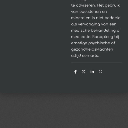
te adviseren.
Het gebruik
van edelstenen en
mineralen is niet bedoeld
als vervanging van een
medische behandeling of
medicatie. Raadpleeg bij
ernstige psychische of
gezondheidsklachten
altijd een arts.
D
D
S
D
e
e
h
e
l
e
a
l
e
l
r
e
n
e
n