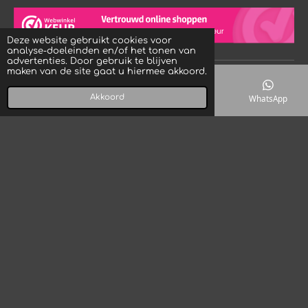
h
n
i
a
s
k
t
t
T
s
a
o
Deze website gebruikt cookies voor
A
g
k
analyse-doeleinden en/of het tonen van
p
r
advertenties. Door gebruik te blijven
p
a
maken van de site gaat u hiermee akkoord.
© 2023 - 2026 Crystal Rock! Designs
m
Powered by
JouwWeb
Akkoord
E-mailadres
Telefoonnummer
Kaart
WhatsApp