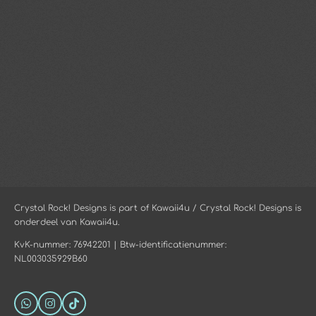
Crystal Rock! Designs is part of Kawaii4u / Crystal Rock! Designs is
onderdeel van Kawaii4u.
KvK-nummer: 76942201 | Btw-identificatienummer:
NL003035929B60
W
I
T