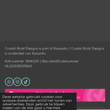
Crystal Rock! Designs is part of Kawaii4u / Crystal Rock! Designs
is onderdeel van Kawaii4u.
KvK-nummer: 76942201 | Btw-identificatienummer:
NL003035929B60
W
I
T
h
n
i
a
s
k
t
t
T
Deze website gebruikt cookies voor
s
a
o
analyse-doeleinden en/of het tonen van
A
g
k
advertenties. Door gebruik te blijven
p
r
maken van de site gaat u hiermee
p
a