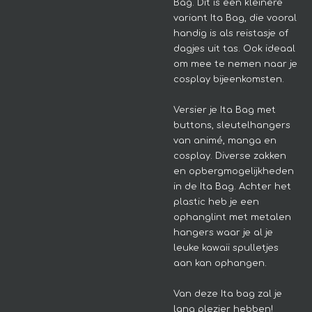
Bag. Dit is een kleinere
variant Ita Bag, die vooral
handig is als reistasje of
dagjes uit tas. Ook ideaal
om mee te nemen naar je
cosplay bijeenkomsten.
Versier je Ita Bag met
buttons, sleutelhangers
van animé, manga en
cosplay. Diverse zakken
en opbergmogelijkheden
in de Ita Bag. Achter het
plastic heb je een
ophanglint met metalen
hangers waar je al je
leuke kawaii spulletjes
aan kan ophangen.
Van deze Ita bag zal je
lang plezier hebben!