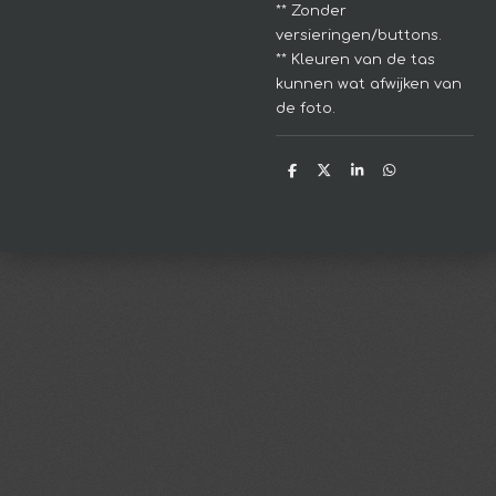
** Zonder
versieringen/buttons.
** Kleuren van de tas
kunnen wat afwijken van
de foto.
D
D
S
D
e
e
h
e
l
e
a
l
e
l
r
e
n
e
n