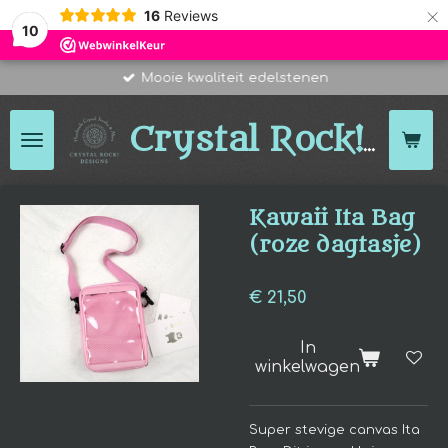
×
16
Reviews
10
Mooie kwaliteit edelstenen
Des
Crystal Rock!
Kawaii Ita Bag
(roze dagtasje)
€ 21,50
In
winkelwagen
Super stevige canvas Ita