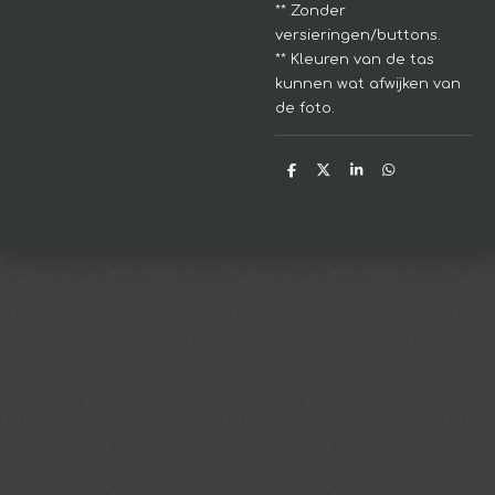
** Zonder
versieringen/buttons.
** Kleuren van de tas
kunnen wat afwijken van
de foto.
D
D
S
D
e
e
h
e
l
e
a
l
e
l
r
e
n
e
n