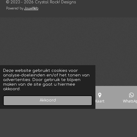
© 2023 - 2026 Crystal Rock! Designs
m
Powered by
JouwWeb
Deze website gebruikt cookies voor
analyse-doeleinden en/of het tonen van
advertenties. Door gebruik te blijven
maken van de site gaat u hiermee
akkoord.
Akkoord
E-mailadres
Telefoonnummer
Kaart
WhatsA