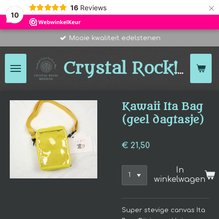
×
16
Reviews
10
Mooie kwaliteit edelstenen
Des
Crystal Rock!
Kawaii Ita Bag
(geel dagtasje)
€ 21,50
In
winkelwagen
Super stevige canvas Ita