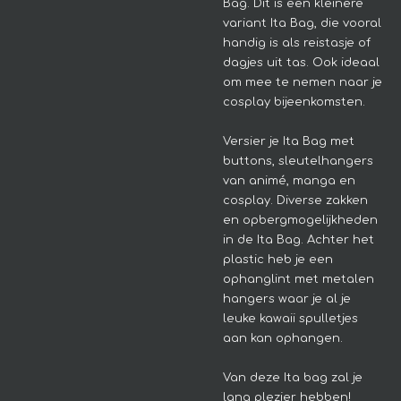
Bag. Dit is een kleinere
variant Ita Bag, die vooral
handig is als reistasje of
dagjes uit tas. Ook ideaal
om mee te nemen naar je
cosplay bijeenkomsten.
Versier je Ita Bag met
buttons, sleutelhangers
van animé, manga en
cosplay. Diverse zakken
en opbergmogelijkheden
in de Ita Bag. Achter het
plastic heb je een
ophanglint met metalen
hangers waar je al je
leuke kawaii spulletjes
aan kan ophangen.
Van deze Ita bag zal je
lang plezier hebben!