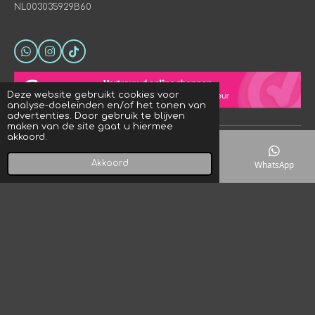
NL003035929B60
W
I
T
h
n
i
a
s
k
t
t
T
Deze website gebruikt cookies voor
s
a
o
analyse-doeleinden en/of het tonen van
A
g
k
advertenties. Door gebruik te blijven
p
r
maken van de site gaat u hiermee
p
a
akkoord.
© 2023 - 2026 Crystal Rock! Designs
m
Powered by
JouwWeb
Akkoord
E-mailadres
Telefoonnummer
Kaart
WhatsApp