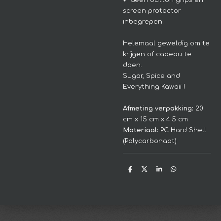
✔ Geen button grips en
screen protector
inbegrepen.
Helemaal geweldig om te
krijgen of cadeau te
doen.
Sugar, Spice and
Everything Kawaii !
Afmeting verpakking:
20
cm x 15 cm x 4.5 cm
Materiaal:
PC Hard Shell
(Polycarbonaat)
D
D
S
D
e
e
h
e
l
e
a
l
e
l
r
e
n
e
n