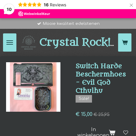
×
16
Reviews
10
Mooie kwaliteit edelstenen
Des
Crystal Rock!
Switch Harde
Beschermhoes
- Evil God
Cthulhu
Sale!
€ 15,00
€ 25,95
In
winkelwagen