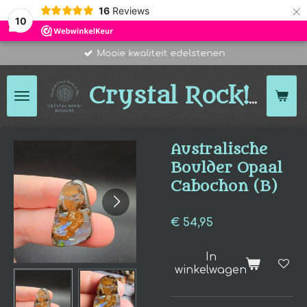
×
16
Reviews
10
Mooie kwaliteit edelstenen
Des
Crystal Rock!
Australische
Boulder Opaal
Cabochon (B)
€ 54,95
In
winkelwagen