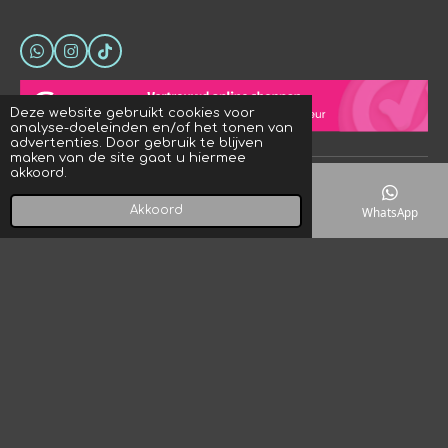
W
I
T
h
n
i
a
s
k
t
t
T
Deze website gebruikt cookies voor
s
a
o
analyse-doeleinden en/of het tonen van
A
g
k
advertenties. Door gebruik te blijven
p
r
maken van de site gaat u hiermee
p
a
akkoord.
© 2023 - 2026 Crystal Rock! Designs
m
Powered by
JouwWeb
Akkoord
E-mailadres
Telefoonnummer
Kaart
WhatsApp