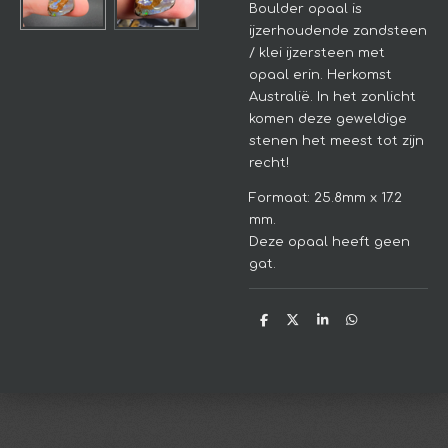
Boulder opaal is
ijzerhoudende zandsteen
/ klei ijzersteen met
opaal erin. Herkomst
Australië. In het zonlicht
komen deze geweldige
stenen het meest tot zijn
recht!
Formaat: 25.8mm x 17.2
mm.
Deze opaal heeft geen
gat.
D
D
S
D
e
e
h
e
l
e
a
l
e
l
r
e
n
e
n