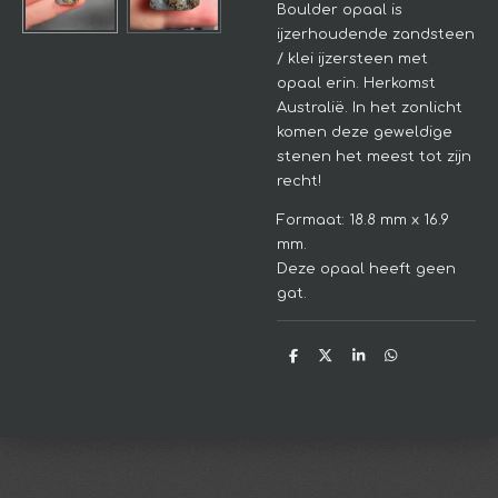
Boulder opaal is
ijzerhoudende zandsteen
/ klei ijzersteen met
opaal erin. Herkomst
Australië. In het zonlicht
komen deze geweldige
stenen het meest tot zijn
recht!
Formaat: 18.8 mm x 16.9
mm.
Deze opaal heeft geen
gat.
D
D
S
D
e
e
h
e
l
e
a
l
e
l
r
e
n
e
n