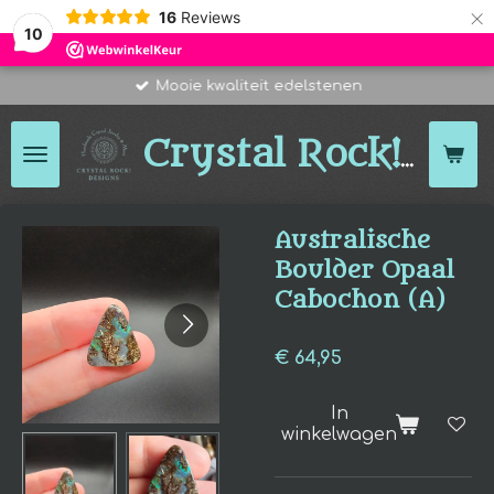
×
16
Reviews
10
Mooie kwaliteit edelstenen
Des
Crystal Rock!
Australische
Boulder Opaal
Cabochon (A)
€ 64,95
In
winkelwagen