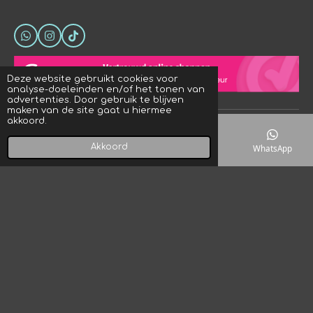
W
I
T
h
n
i
a
s
k
t
t
T
Deze website gebruikt cookies voor
s
a
o
analyse-doeleinden en/of het tonen van
A
g
k
advertenties. Door gebruik te blijven
p
r
maken van de site gaat u hiermee
p
a
akkoord.
© 2023 - 2026 Crystal Rock! Designs
m
Powered by
JouwWeb
Akkoord
E-mailadres
Telefoonnummer
Kaart
WhatsApp