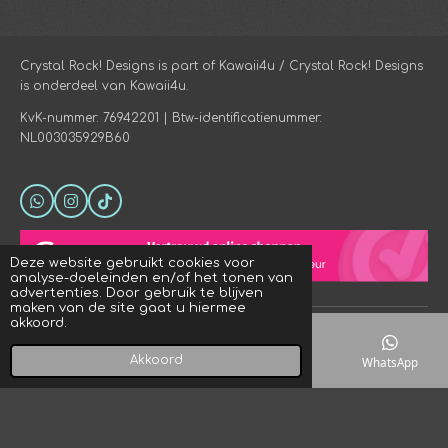
Crystal Rock! Designs is part of Kawaii4u / Crystal Rock! Designs
is onderdeel van Kawaii4u.
KvK-nummer: 76942201 | Btw-identificatienummer:
NL003035929B60
W
I
T
h
n
i
a
s
k
t
t
T
Deze website gebruikt cookies voor
s
a
o
analyse-doeleinden en/of het tonen van
A
g
k
advertenties. Door gebruik te blijven
p
r
maken van de site gaat u hiermee
p
a
akkoord.
© 2023 - 2026 Crystal Rock! Designs
m
Powered by
JouwWeb
Akkoord
E-mailadres
Telefoonnummer
Kaart
WhatsApp