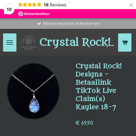
×
16
Reviews
10
Mooie kwaliteit edelstenen
Des
Crystal Rock!
Crystal Rock!
Designs -
Betaallink
TikTok Live
Claim(s)
Kaylee 18-7
€ 69,90