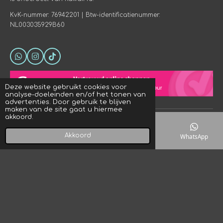
KvK-nummer: 76942201 | Btw-identificatienummer:
NL003035929B60
W
I
T
h
n
i
a
s
k
t
t
T
Deze website gebruikt cookies voor
s
a
o
analyse-doeleinden en/of het tonen van
A
g
k
advertenties. Door gebruik te blijven
p
r
maken van de site gaat u hiermee
p
a
akkoord.
© 2023 - 2026 Crystal Rock! Designs
m
Powered by
JouwWeb
Akkoord
E-mailadres
Telefoonnummer
Kaart
WhatsApp