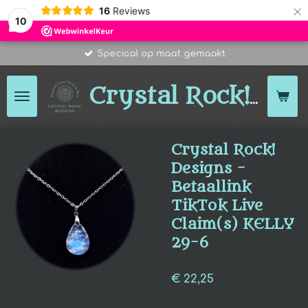
×
16
Reviews
10
Speciaal op maat gemaakt
Des
Crystal Rock!
Crystal Rock!
Designs -
Betaallink
TikTok Live
Claim(s) KELLY
29-6
€ 22,25