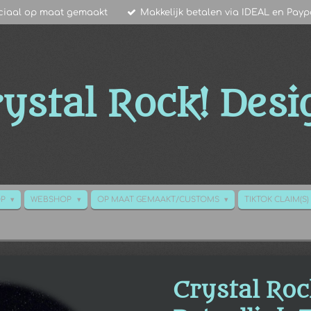
ciaal op maat gemaakt
Makkelijk betalen via IDEAL en Payp
ystal Rock!
Desi
OP
WEBSHOP
OP MAAT GEMAAKT/CUSTOMS
TIKTOK CLAIM(S)
Crystal Roc