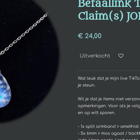
Betaallink 
Claim(s) J
€ 24,00
Uitverkocht
Wat leuk dat je mijn live Tik
je steun.
Wil je dat je items niet verz
opmerkingen. Voor als je vol
en op wilt sparen.
- 1x split armband > amethist 
- 5x 6mm > mos agaat / back