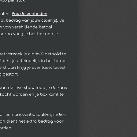
4.00 per stuk
talen.
Pas de eenheden
l bedrag van jouw claim(s).
Je
n van vershillende betaal
arna voeg je het toe aan je
et verzoek je claim(s) betaald te
cht je uiteindelijk in het totaal
kt dan krijg je eventueel teveel
 gestort.
 van de Live show loop je de kans
rkocht worden en je box komt te
voor een brievenbuspakket, indien
dan dient het extra bedrag voor
orden.