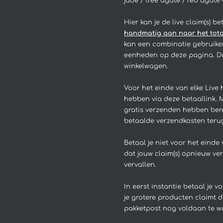
jade / tree agate / red agate 
Hier kan je de live claim(s) be
handmatig aan naar het totaa
kan een combinatie gebruike
eenheden op deze pagina. Da
winkelwagen.
Voor het einde van elke Live h
hebben via deze betaallink. Mo
gratis verzenden hebben berei
betaalde verzendkosten terug
Betaal je niet voor het einde
dat jouw claim(s) opnieuw ve
vervallen.
In eerst instantie betaal je 
je grotere producten claimt 
pakketpost nog voldaan te w