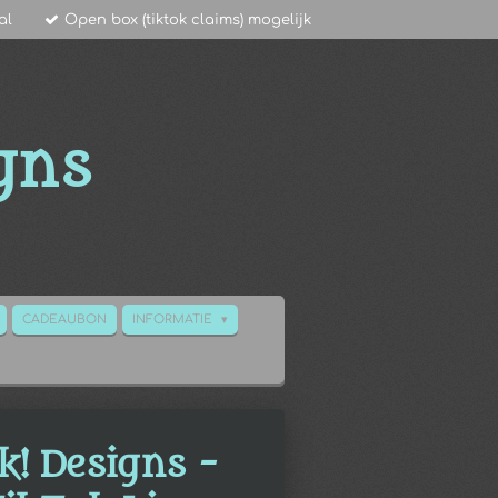
al
Open box (tiktok claims) mogelijk
gns
CADEAUBON
INFORMATIE
k! Designs -