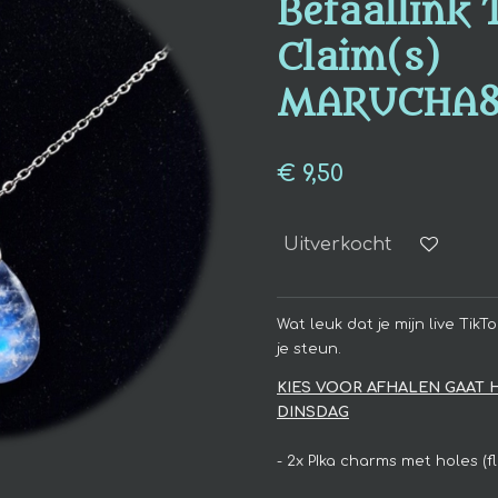
Betaallink 
Claim(s)
MARUCHA8
€ 9,50
Uitverkocht
Wat leuk dat je mijn live Ti
je steun.
KIES VOOR AFHALEN GAAT
DINSDAG
- 2x PIka charms met holes (f