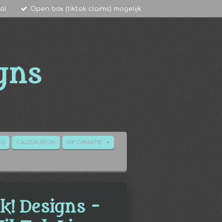
al
Open box (tiktok claims) mogelijk
gns
S)
CADEAUBON
INFORMATIE
k! Designs -