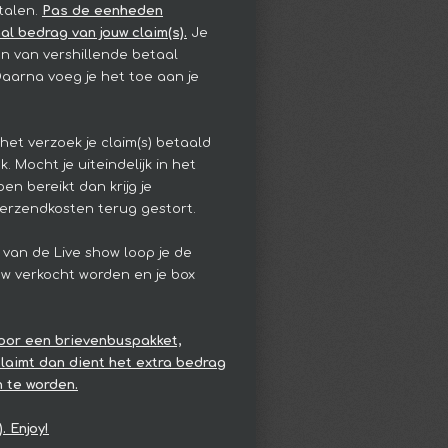
etalen.
Pas de eenheden
l bedrag van jouw claim(s).
Je
n van vershillende betaal
arna voeg je het toe aan je
het verzoek je claim(s) betaald
. Mocht je uiteindelijk in het
en bereikt dan krijg je
erzendkosten terug gestort.
 van de Live show loop je de
uw verkocht worden en je box
 voor een brievenbuspakket,
claimt dan dient het extra bedrag
 te worden.
. Enjoy!