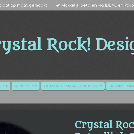
ciaal op maat gemaakt
Makkelijk betalen via IDEAL en Payp
ystal Rock!
Desi
HOP
WEBSHOP
OP MAAT GEMAAKT/CUSTOMS
TIKTOK CLAIM(
Crystal Roc