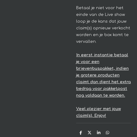
Betaal je niet voor het
einde van de Live show
loop je de kans dat jouw
claim(s) opnieuw verkocht
worden en je box komt te
vervallen.
In eerst instantie betaal
je voor een
brievenbuspakket, indien
je grotere producten
claimt dan dient het extra
bedrag voor pakketpost
nog voldaan te worden.
Veel plezier met jouw
claim(s). Enjoy!
D
D
S
D