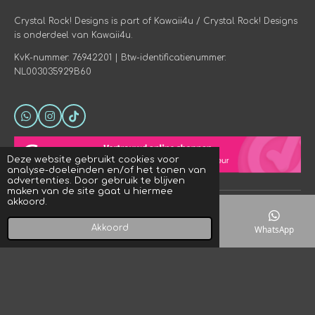
Crystal Rock! Designs is part of Kawaii4u / Crystal Rock! Designs
is onderdeel van Kawaii4u.
KvK-nummer: 76942201 | Btw-identificatienummer:
NL003035929B60
W
I
T
h
n
i
a
s
k
t
t
T
Deze website gebruikt cookies voor
s
a
o
analyse-doeleinden en/of het tonen van
A
g
k
advertenties. Door gebruik te blijven
p
r
maken van de site gaat u hiermee
p
a
akkoord.
© 2023 - 2026 Crystal Rock! Designs
m
Powered by
JouwWeb
Akkoord
E-mailadres
Telefoonnummer
Kaart
WhatsApp