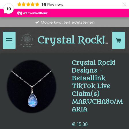
×
16
Reviews
10
Mooie kwaliteit edelstenen
Des
Crystal Rock!
Crystal Rock!
Designs -
Betaallink
TikTok Live
Claim(s)
MARUCHA80/M
ARIA
€ 15,00