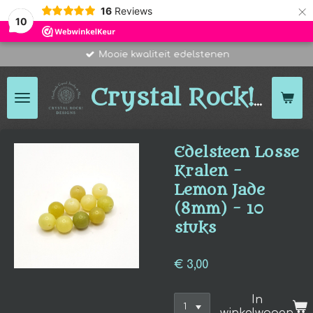
×
16
Reviews
10
Mooie kwaliteit edelstenen
Des
Crystal Rock!
Edelsteen Losse
Kralen -
Lemon Jade
(8mm) - 10
stuks
€ 3,00
In