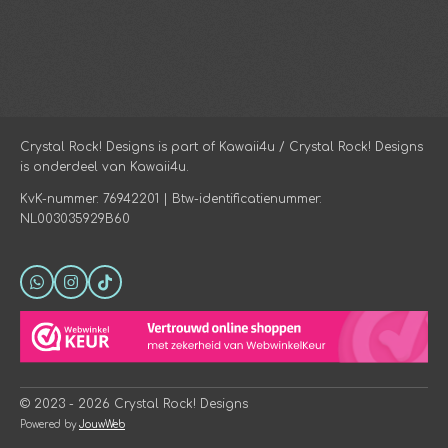
Crystal Rock! Designs is part of Kawaii4u / Crystal Rock! Designs
is onderdeel van Kawaii4u.
KvK-nummer: 76942201 | Btw-identificatienummer:
NL003035929B60
W
I
T
h
n
i
a
s
k
t
t
T
s
a
o
A
g
k
p
r
p
a
© 2023 - 2026 Crystal Rock! Designs
m
Powered by
JouwWeb