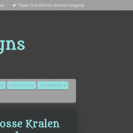
al
Open box (tiktok claims) mogelijk
gns
S)
CADEAUBON
INFORMATIE
Losse Kralen