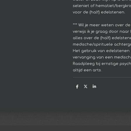
seleniet of hematiet/bergkrist
voor de (half) edelstenen.
*** Wil je meer weten over de
verwijs ik je graag door naar 
alles over de (half) edelsten
medische/spirituele achtergr
Het gebruik van edelstenen 
vervanging van een medisch
Raadpleeg bij ernstige psyc
altijd een arts.
D
D
S
e
e
h
l
e
a
e
l
r
n
e