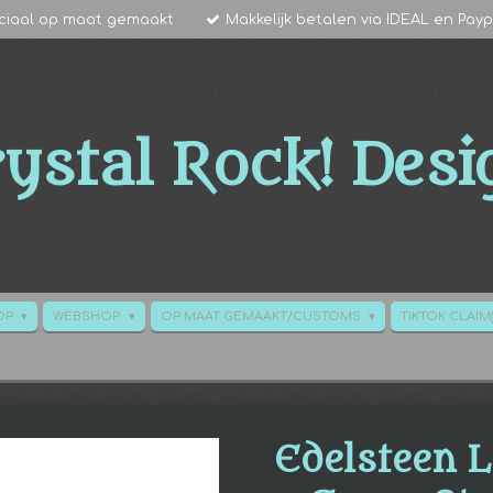
ciaal op maat gemaakt
Makkelijk betalen via IDEAL en Payp
ystal Rock!
Desi
HOP
WEBSHOP
OP MAAT GEMAAKT/CUSTOMS
TIKTOK CLAIM(
Edelsteen 