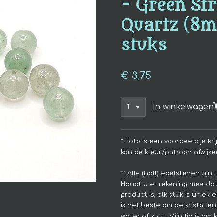
- Green St
Quartz (8m
stuks
€ 3,75
In winkelwagen
* Foto is een voorbeeld je kr
kan de kleur/patroon afwijke
**
Alle (half) edelstenen zijn
Houdt u er rekening mee dat
product is, elk stuk is uniek
is het beste om de kristalle
water of zout. Mijn tip is om 