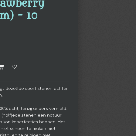
rawberry
m) - 10
ijgt dezelfde soort stenen echter
n.
 100% echt, tenzij anders vermeld.
 (half)edelstenen een natuur
 en kan imperfecties hebben.
Het
n niet schoon te maken met
kristallen te reinigen met