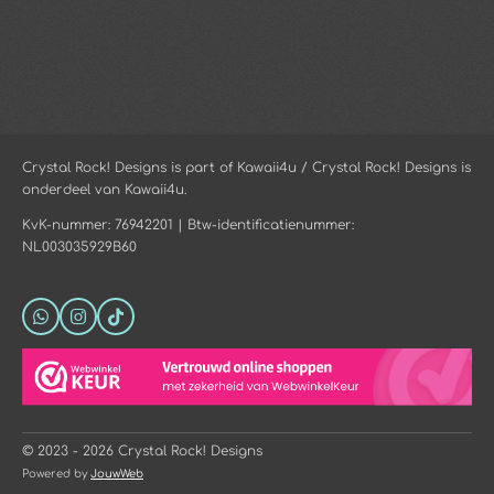
Crystal Rock! Designs is part of Kawaii4u / Crystal Rock! Designs is
onderdeel van Kawaii4u.
KvK-nummer: 76942201 | Btw-identificatienummer:
NL003035929B60
W
I
T
h
n
i
a
s
k
t
t
T
s
a
o
A
g
k
p
r
p
a
© 2023 - 2026 Crystal Rock! Designs
m
Powered by
JouwWeb