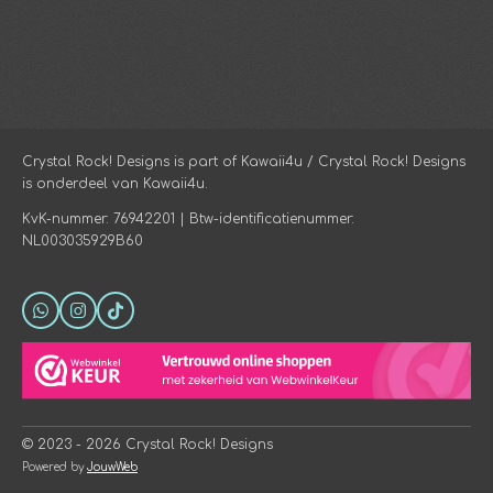
Crystal Rock! Designs is part of Kawaii4u / Crystal Rock! Designs
is onderdeel van Kawaii4u.
KvK-nummer: 76942201 | Btw-identificatienummer:
NL003035929B60
W
I
T
h
n
i
a
s
k
t
t
T
s
a
o
A
g
k
p
r
p
a
© 2023 - 2026 Crystal Rock! Designs
m
Powered by
JouwWeb