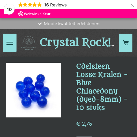
×
16
Reviews
10
Mooie kwaliteit edelstenen
Des
Crystal Rock!
Edelsteen
Losse Kralen -
Blue
Chlacedony
(dyed-8mm) -
10 stuks
€ 2,75