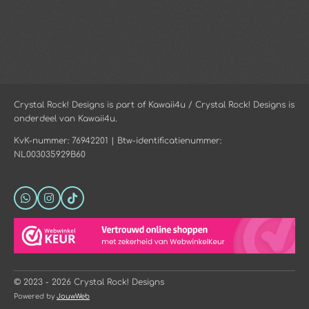
Crystal Rock! Designs is part of Kawaii4u / Crystal Rock! Designs is
onderdeel van Kawaii4u.
KvK-nummer: 76942201 | Btw-identificatienummer:
NL003035929B60
W
I
T
h
n
i
a
s
k
t
t
T
s
a
o
A
g
k
p
r
p
a
© 2023 - 2026 Crystal Rock! Designs
m
Powered by
JouwWeb