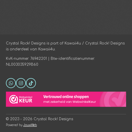
Crystal Rock! Designs is part of Kawaii4u / Crystal Rock! Designs
is onderdeel van Kawaii4u.
KvK-nummer: 76942201 | Btw-identificatienummer:
NL003035929B60
W
I
T
h
n
i
a
s
k
t
t
T
s
a
o
A
g
k
p
r
p
a
© 2023 - 2026 Crystal Rock! Designs
m
Powered by
JouwWeb