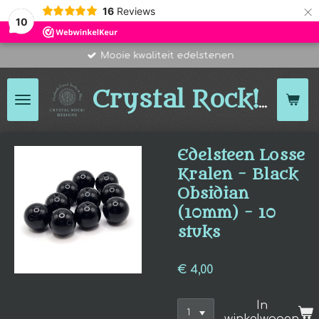
×
16
Reviews
10
Mooie kwaliteit edelstenen
Des
Crystal Rock!
Edelsteen Losse
Kralen - Black
Obsidian
(10mm) - 10
stuks
€ 4,00
In