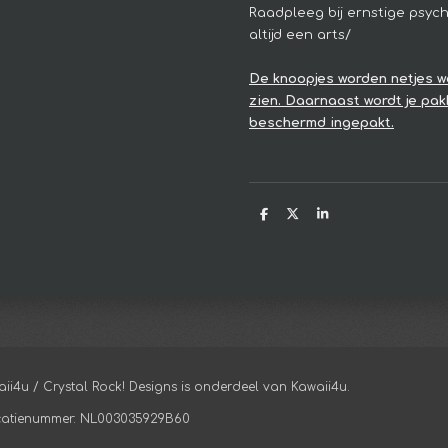
Raadpleeg bij ernstige psyc
altijd een arts/
De knoopjes worden netjes w
zien. Daarnaast wordt je pak
beschermd ingepakt.
D
D
S
e
e
h
l
e
a
e
l
r
n
e
aii4u / Crystal Rock! Designs is onderdeel van Kawaii4u.
ficatienummer: NL003035929B60