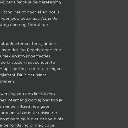
ervolgens maak je de berekening:
n. Rond het af naar 14 en dat is
 voor jouw polsmaat. Als je de
voeg dan nog 1 kraal toe.
(half)edelstenen, tenzij anders
g mee dat (half)edelstenen een
s uniek en kan imperfecties
de kristallen niet schoon te
 tip is om kristallen te reinigen
kristal. Dit is het minst
lstenen.
 werking van een kristal dan
het internet (Google) hier kan je
en vinden. Ikzelf heb geen
ond om u hierin te adviseren.
en mineralen is niet bedoeld als
e behandeling of medicatie.