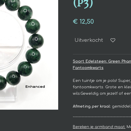
(P3)
€ 12,50
Uitverkocht
Soort Edelsteen: Green Pha
Fantoomkwarts
Een tuintje om je pols! Super
fantoomkwarts.
Grote en klei
wils.Geweldig om jezelf of e
Afmeting per kraal:
gemiddel
---------------------------------------
Bereken je armband maat:
Me