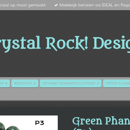
ciaal op maat gemaakt
Makkelijk betalen via IDEAL en Payp
ystal Rock!
Desi
HOP
WEBSHOP
OP MAAT GEMAAKT/CUSTOMS
TIKTOK CLAIM(
Green Phan