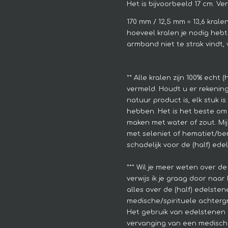
Het is bijvoorbeeld 17 cm. V
170 mm / 12,5 mm = 13,6 krale
hoeveel kralen je nodig hebt
armband niet te strak vindt, 
**
Alle kralen zijn 100% echt 
vermeld. Houdt u er rekenin
natuur product is, elk stuk i
hebben.
Het is het beste om 
maken met water of zout. Mijn
met seleniet of hematiet/berg
schadelijk voor de (half) ede
*** Wil je meer weten over de
verwijs ik je graag door naar 
alles over de (half) edelsten
medische/spirituele achtergr
Het gebruik van edelstenen 
vervanging van een medisch