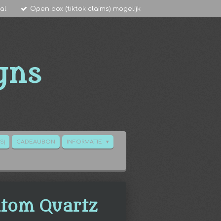
al
Open box (tiktok claims) mogelijk
gns
S)
CADEAUBON
INFORMATIE
tom Quartz