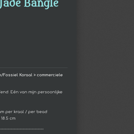
Jade Bangle
e/Fossiel Koraal > commerciele
ffend. Eén van mijn persoonlijke
mm per kraal / per bead
 18.5 cm
------------------------------