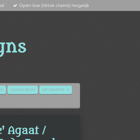
al
Open box (tiktok claims) mogelijk
gns
S)
CADEAUBON
INFORMATIE
' Agaat /