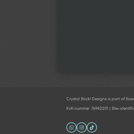
Crystal Rock! Designs is part of Kaw
KvK-nummer: 76942201 | Btw-identi
W
I
T
h
n
i