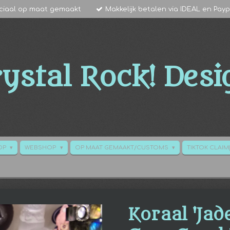
ciaal op maat gemaakt
Makkelijk betalen via IDEAL en Payp
ystal Rock!
Desi
HOP
WEBSHOP
OP MAAT GEMAAKT/CUSTOMS
TIKTOK CLAIM(
Koraal 'Jade