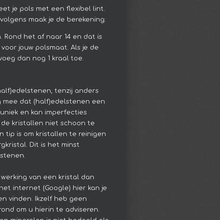
et je pols met een flexibel lint.
ervolgens maak je de berekening:
n. Rond het af naar 14 en dat is
 voor jouw polsmaat. Als je de
voeg dan nog 1 kraal toe.
(half)edelstenen, tenzij anders
g mee dat (half)edelstenen een
s uniek en kan imperfecties
de kristallen niet schoon te
 tip is om kristallen te reinigen
kristal. Dit is het minst
lstenen.
 werking van een kristal dan
het internet (Google) hier kan je
en vinden. Ikzelf heb geen
ond om u hierin te adviseren.