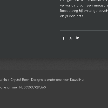
Het gebruik van edelstenen 
vervanging van een medisch
Raadpleeg bij ernstige psyc
altijd een arts.
D
D
S
e
e
h
l
e
a
e
l
r
n
e
aii4u / Crystal Rock! Designs is onderdeel van Kawaii4u.
ficatienummer: NL003035929B60