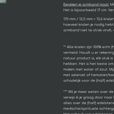
Bereken je armband maat:
Me
Het is bijvoorbeeld 17 cm. V
170 mm / 12,5 mm = 13,6 krale
hoeveel kralen je nodig hebt
armband niet te strak vindt, 
**
Alle kralen zijn 100% echt 
vermeld. Houdt u er rekenin
natuur product is, elk stuk i
hebben.
Het is het beste om 
maken met water of zout. Mijn
met seleniet of hematiet/berg
schadelijk voor de (half) ede
*** Wil je meer weten over de
verwijs ik je graag door naar 
alles over de (half) edelsten
medische/spirituele achtergr