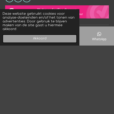
h
n
i
a
s
k
t
t
T
Deze website gebruikt cookies voor
s
a
o
analyse-doeleinden en/of het tonen van
A
g
k
advertenties. Door gebruik te blijven
p
r
maken van de site gaat u hiermee
p
a
akkoord.
© 2023 - 2026 Crystal Rock! Designs
m
Powered by
JouwWeb
Akkoord
E-mailadres
Telefoonnummer
Kaart
WhatsApp