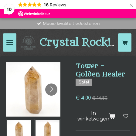
×
16
Reviews
10
Mooie kwaliteit edelstenen
Des
Crystal Rock!
Tower -
Golden Healer
Sale!
€ 4,00
€ 14,50
In
winkelwagen