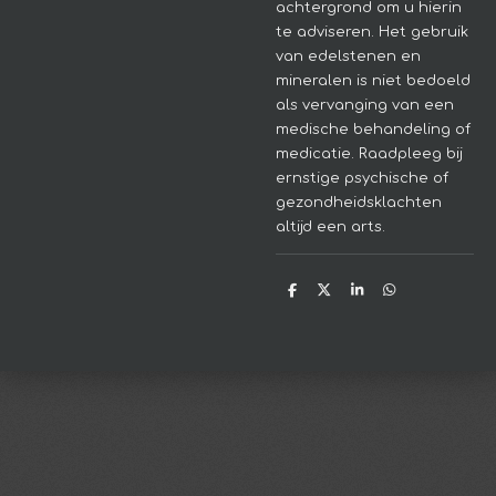
achtergrond om u hierin
te adviseren.
Het gebruik
van edelstenen en
mineralen is niet bedoeld
als vervanging van een
medische behandeling of
medicatie. Raadpleeg bij
ernstige psychische of
gezondheidsklachten
altijd een arts.
D
D
S
D
e
e
h
e
l
e
a
l
e
l
r
e
n
e
n