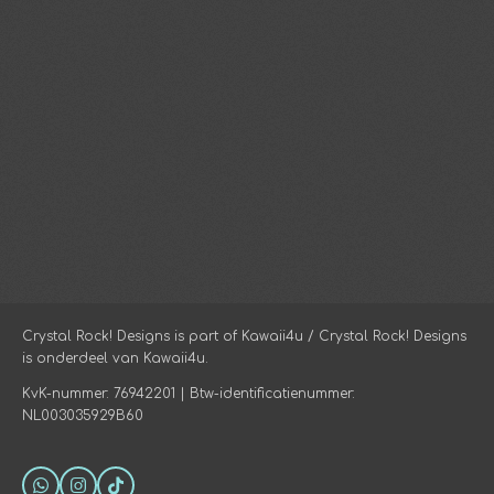
Crystal Rock! Designs is part of Kawaii4u / Crystal Rock! Designs
is onderdeel van Kawaii4u.
KvK-nummer: 76942201 | Btw-identificatienummer:
NL003035929B60
W
I
T