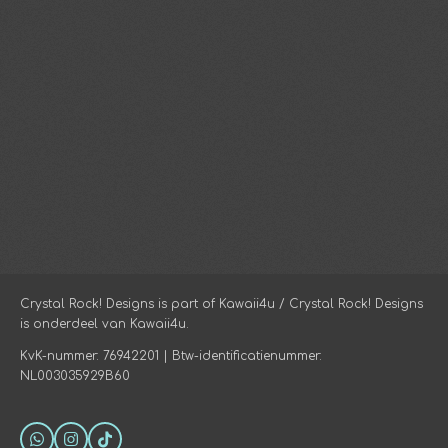
Crystal Rock! Designs is part of Kawaii4u / Crystal Rock! Designs
is onderdeel van Kawaii4u.
KvK-nummer: 76942201 | Btw-identificatienummer:
NL003035929B60
W
I
T