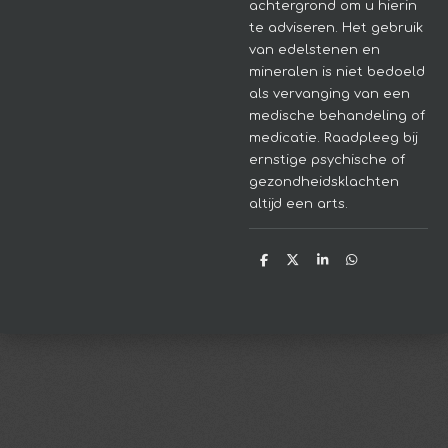
achtergrond om u hierin
te adviseren.
Het gebruik
van edelstenen en
mineralen is niet bedoeld
als vervanging van een
medische behandeling of
medicatie. Raadpleeg bij
ernstige psychische of
gezondheidsklachten
altijd een arts.
D
D
S
D
e
e
h
e
l
e
a
l
e
l
r
e
n
e
n