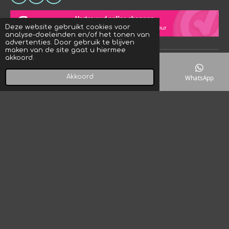
h
n
i
a
s
k
t
t
T
Deze website gebruikt cookies voor
s
a
o
analyse-doeleinden en/of het tonen van
A
g
k
advertenties. Door gebruik te blijven
p
r
maken van de site gaat u hiermee
p
a
akkoord.
© 2023 - 2026 Crystal Rock! Designs
m
Powered by
JouwWeb
Akkoord
E-mailadres
Telefoonnummer
Kaart
WhatsApp