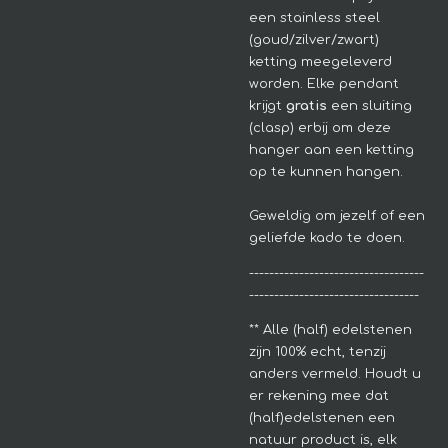
een stainless steel
(goud/zilver/zwart)
ketting meegeleverd
worden. Elke pendant
krijgt
gratis
een sluiting
(clasp) erbij om deze
hanger aan een ketting
op te kunnen hangen.
Geweldig om jezelf of een
geliefde kado te doen.
-----------------------------------
----------------------------------
**
Alle (half) edelstenen
zijn 100% echt, tenzij
anders vermeld. Houdt u
er rekening mee dat
(half)edelstenen een
natuur product is, elk