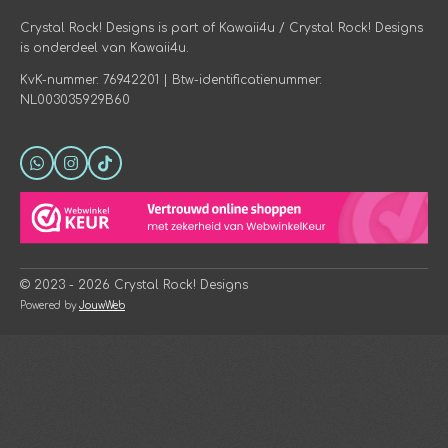
Crystal Rock! Designs is part of Kawaii4u / Crystal Rock! Designs
is onderdeel van Kawaii4u.
KvK-nummer: 76942201 | Btw-identificatienummer:
NL003035929B60
W
I
T
h
n
i
a
s
k
t
t
T
s
a
o
A
g
k
p
r
p
a
© 2023 - 2026 Crystal Rock! Designs
m
Powered by
JouwWeb