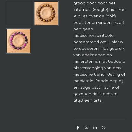
graag door naar het
internet (Google) hier kan
je alles over de (half)
edelstenen vinden. Ikzelf
heb geen
medische/spirituele
achtergrond om u hierin
te adviseren.
Het gebruik
van edelstenen en
mineralen is niet bedoeld
als vervanging van een
medische behandeling of
medicatie. Raadpleeg bij
ernstige psychische of
gezondheidsklachten
altijd een arts.
D
D
S
D