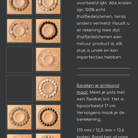
voorbeeld lijkt.
Alle kralen
zijn 100% echt
(half)edelstenen, tenzij
anders vermeld. Houdt u
er rekening mee dat
(half)edelstenen een
natuur product is, elk
stuk is uniek en kan
imperfecties hebben.
-----------------------------------
----------------------------------
Bereken je armband
maat:
Meet je pols met
een flexibel lint. Het is
bijvoorbeeld 17 cm.
Vervolgens maak je de
berekening:
170 mm / 12,5 mm = 13,6
kralen. Rond het af naar